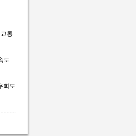
 교통
속도
 우회도