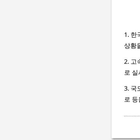
1. 
상황
2. 
로 
3. 
로 등