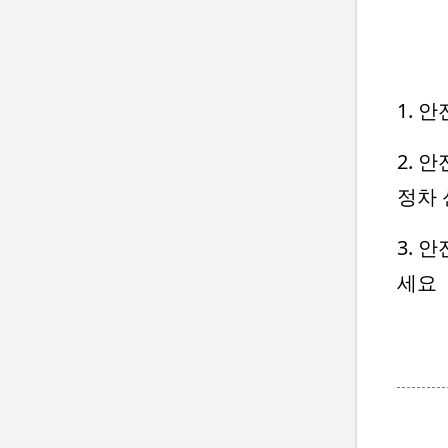
1. 
2. 
정차
3. 
세요