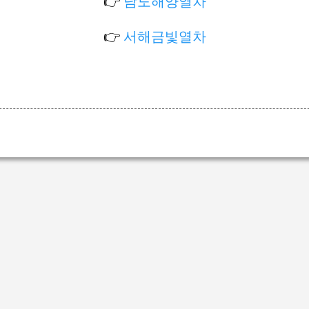
👉
남도해양열차
👉
서해금빛열차