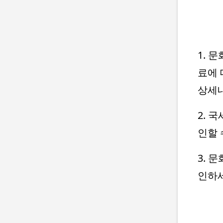
1. 
료에 
상세
2. 
인할 
3. 
인하